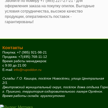
Звоните по номеру +7 (985) 227-27-21 - для
оформления заказа на покупку опилок. Выгодные
условия сотрудничества, высокое качество
продукции, оперативность поставок -
гарантированы!
Контакты
Покупка:
+7 (985) 921-98-21
Продажа:
+7(495) 768-11-12
Время работы менеджеров:
с 9:00 до 21:00
E-mail:
info@rupoddon.ru
Склады: Г.О. Кашира, посёлок Новосёлки, улица Центральная
2/1.
Дмитровский муниципальный округ, посёлок дома отдыха Горк
г. Пушкино, территория оздоровительного лагеря Орлёнок.
Время работы склада: круглосуточно